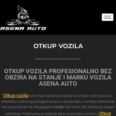
OTKUP VOZILA
OTKUP VOZILA PROFESIONALNO BEZ
OBZIRA NA STANJE I MARKU VOZILA
ASENA AUTO
Otkup vozila
svih vrsta vozila bez obzira na to da li vozilo polovno,
oštećeno iz bilo kog razloga ili potpuno havarisano, nemojte oklevati da
nas pozovete jer mi otkupljujemo
vozila
svih vrsta, bez obzira na stepen
Otkup
oštećenja. Pred nama je zadatak da kroz procenu izvršimo