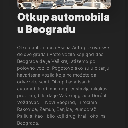
Otkup automobila
u Beogradu
Otkup automobila Asena Auto pokriva sve
delove grada i vrste vozila Koji god deo
Beograda da je Vaš kraj, stižemo po
polovno vozilo. Pogotovo ako su u pitanju
havarisana vozila koja ne možete da
odvezete sami. Otkup havarisanih
automobila obično ne predstavlja nikakav
problem, bilo da je Vaš kraj grada Dorćol,
Voždovac ili Novi Beograd, ili recimo
Rakovica, Zemun, Banjica, Kumodraž,
Palilula, kao i bilo koji drugi kraj i okolina
Beograda.