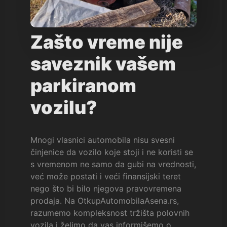
Zašto vreme nije
saveznik vašem
parkiranom
vozilu?
Mnogi vlasnici automobila nisu svesni
činjenice da vozilo koje stoji i ne koristi se
s vremenom ne samo da gubi na vrednosti,
već može postati i veći finansijski teret
nego što bi bilo njegova pravovremena
prodaja. Na OtkupAutomobilaAsena.rs,
razumemo kompleksnost tržišta polovnih
vozila i želimo da vas informišemo o