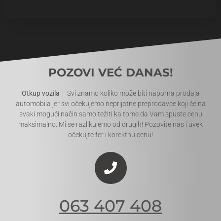
POZOVI VEĆ DANAS!
Otkup vozila
– Svi znamo koliko može biti naporna prodaja
automobila jer svi očekujemo neprijatne preprodavce koji će na
svaki mogući način samo težiti ka tome da Vam spuste cenu
maksimalno. Mi se razlikujemo od drugih! Pozovite nas i uvek
očekujte fer i korektnu cenu!
063 407 408