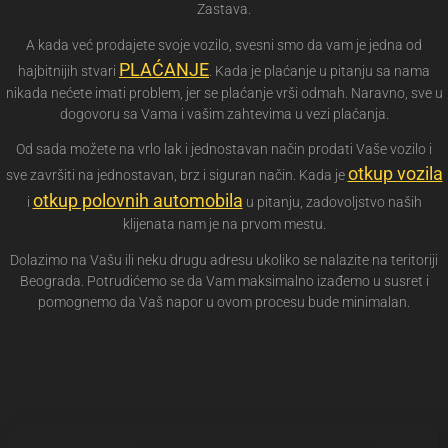
Zastava.
A kada već prodajete svoje vozilo, svesni smo da vam je jedna od
PLAĆANJE
hajbitnijih stvari
. Kada je plaćanje u pitanju sa nama
nikada nećete imati problem, jer se plaćanje vrši odmah. Naravno, sve u
dogovoru sa Vama i vašim zahtevima u vezi plaćanja.
Od sada možete na vrlo lak i jednostavan način prodati Vaše vozilo i
otkup vozila
sve završiti na jednostavan, brz i siguran način. Kada je
otkup polovnih automobila
i
u pitanju, zadovoljstvo naših
klijenata nam je na prvom mestu.
Dolazimo na Vašu ili neku drugu adresu ukoliko se nalazite na teritoriji
Beograda. Potrudićemo se da Vam maksimalno izađemo u susret i
pomognemo da Vaš napor u ovom procesu bude minimalan.