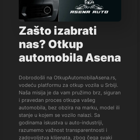
Zašto izabrati
nas? Otkup
automobila Asena
Dobrodošli na OtkupAutomobilaAsena.rs,
vodeću platformu za otkup vozila u Srbiji.
Naša misija je da vam pružimo brz, siguran
i pravedan proces otkupa vašeg
automobila, bez obzira na marku, model ili
stanje u kojem se vozilo nalazi. Sa
godinama iskustva u auto-industriji,
razumemo važnost transparentnosti i
zadovoljstva klijenata, zbog čega svaki