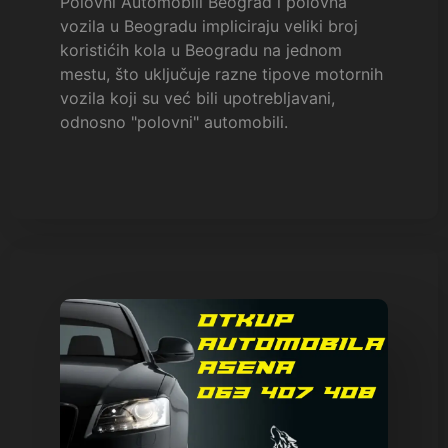
Polovni Automobili Beograd i polovna
vozila u Beogradu impliciraju veliki broj
koristićih kola u Beogradu na jednom
mestu, što uključuje razne tipove motornih
vozila koji su već bili upotrebljavani,
odnosno "polovni" automobili.