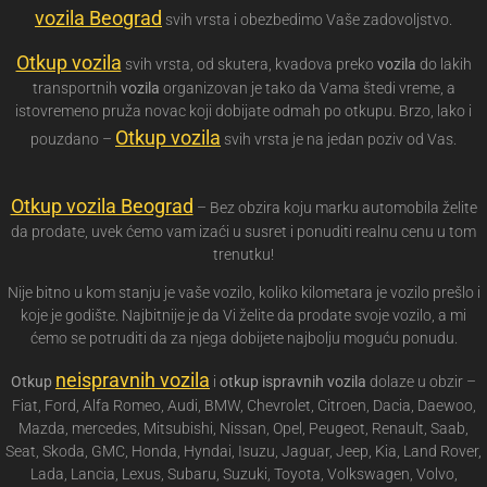
vozila Beograd
svih vrsta i obezbedimo Vaše zadovoljstvo.
Otkup vozila
svih vrsta, od skutera, kvadova preko
vozila
do lakih
transportnih
vozila
organizovan je tako da Vama štedi vreme, a
istovremeno pruža novac koji dobijate odmah po otkupu. Brzo, lako i
Otkup vozila
pouzdano –
svih vrsta je na jedan poziv od Vas.
Otkup vozila Beograd
– Bez obzira koju marku automobila želite
da prodate, uvek ćemo vam izaći u susret i ponuditi realnu cenu u tom
trenutku!
Nije bitno u kom stanju je vaše vozilo, koliko kilometara je vozilo prešlo i
koje je godište. Najbitnije je da Vi želite da prodate svoje vozilo, a mi
ćemo se potruditi da za njega dobijete najbolju moguću ponudu.
neispravnih vozila
Otkup
i
otkup ispravnih vozila
dolaze u obzir –
Fiat, Ford, Alfa Romeo, Audi, BMW, Chevrolet, Citroen, Dacia, Daewoo,
Mazda, mercedes, Mitsubishi, Nissan, Opel, Peugeot, Renault, Saab,
Seat, Skoda, GMC, Honda, Hyndai, Isuzu, Jaguar, Jeep, Kia, Land Rover,
Lada, Lancia, Lexus, Subaru, Suzuki, Toyota, Volkswagen, Volvo,