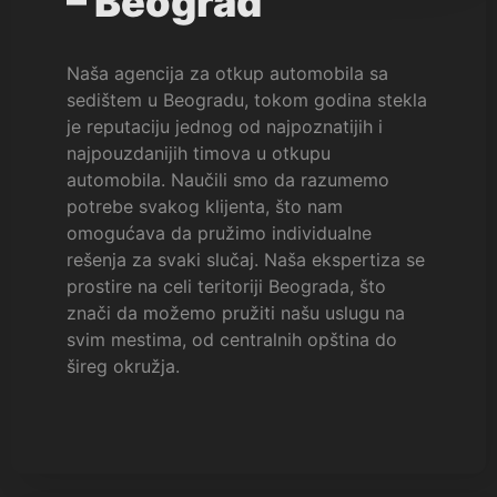
– Beograd
Naša agencija za otkup automobila sa
sedištem u Beogradu, tokom godina stekla
je reputaciju jednog od najpoznatijih i
najpouzdanijih timova u otkupu
automobila. Naučili smo da razumemo
potrebe svakog klijenta, što nam
omogućava da pružimo individualne
rešenja za svaki slučaj. Naša ekspertiza se
prostire na celi teritoriji Beograda, što
znači da možemo pružiti našu uslugu na
svim mestima, od centralnih opština do
šireg okružja.