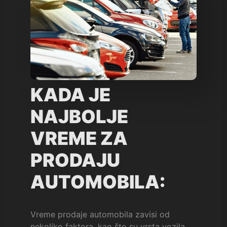
KADA JE
NAJBOLJE
VREME ZA
PRODAJU
AUTOMOBILA:
Vreme prodaje automobila zavisi od
nekoliko faktora, kao što su vrsta vozila,